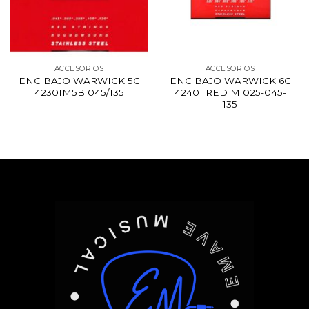
ACCESORIOS
ACCESORIOS
ENC BAJO WARWICK 5C
ENC BAJO WARWICK 6C
42301M5B 045/135
42401 RED M 025-045-
135