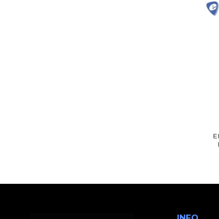
E
INFO