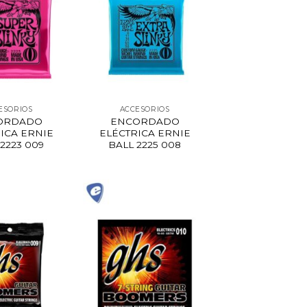
ESORIOS
ACCESORIOS
ORDADO
ENCORDADO
ICA ERNIE
ELÉCTRICA ERNIE
2223 009
BALL 2225 008