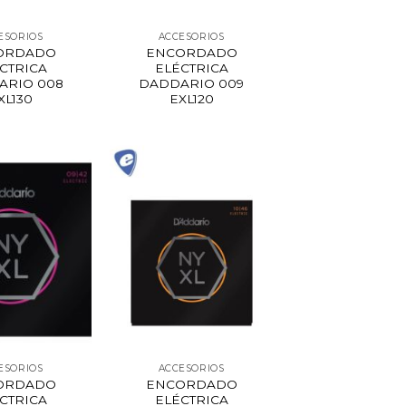
ESORIOS
ACCESORIOS
ORDADO
ENCORDADO
CTRICA
ELÉCTRICA
ARIO 008
DADDARIO 009
XL130
EXL120
ESORIOS
ACCESORIOS
ORDADO
ENCORDADO
CTRICA
ELÉCTRICA