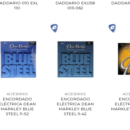
ADDARIO 010 EXL
DADDARIO EXL158
DADDARI
110
013-062
ACCESORIOS
ACCESORIOS
ACC
ENCORDADO
ENCORDADO
ENC
ELÉCTRICA DEAN
ELÉCTRICA DEAN
ELÉCT
MARKLEY BLUE
MARKLEY BLUE
MARKLEY
STEEL 11-52
STEEL 9-42