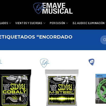
LADOS
VIENTOS Y CUERDAS
PERCUSIÓN
DJ, AUDIO E ILUMINACIÓN
ETIQUETADOS “ENCORDADO