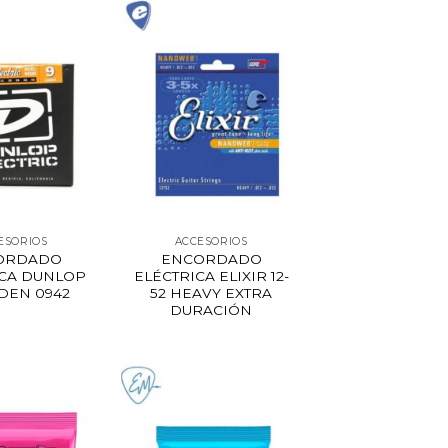
ESORIOS
ACCESORIOS
ORDADO
ENCORDADO
ICA DUNLOP
ELÉCTRICA ELIXIR 12-
 DEN 0942
52 HEAVY EXTRA
DURACIÓN