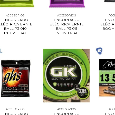
ACCESORIOS
ACCESORIOS
ACC
ENCORDADO
ENCORDADO
ENC
ELÉCTRICA ERNIE
ELÉCTRICA ERNIE
ELÉCTR
BALL P3 010
BALL P3 011
BOOM
INDIVIDUAL
INDIVIDUAL
ACCESORIOS
ACCESORIOS
ACC
ENCORDADO
ENCORDADO
ENC