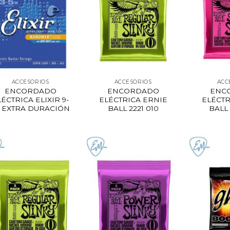
ACCESORIOS
ACCESORIOS
ACC
ENCORDADO
ENCORDADO
ENC
ÉCTRICA ELIXIR 9-
ELÉCTRICA ERNIE
ELÉCTR
2 EXTRA DURACIÓN
BALL 2221 010
BALL 