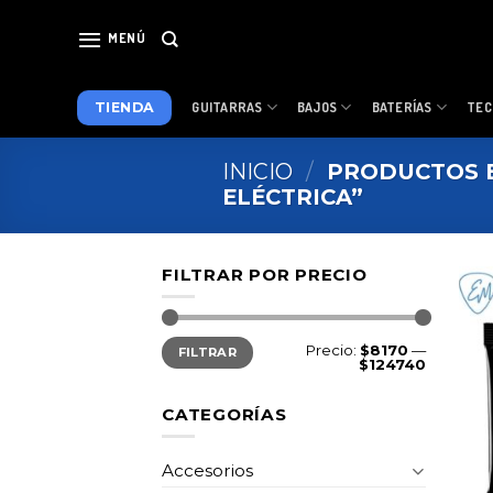
Skip
to
MENÚ
content
TIENDA
GUITARRAS
BAJOS
BATERÍAS
TEC
INICIO
/
PRODUCTOS 
ELÉCTRICA”
FILTRAR POR PRECIO
Precio
Precio
Precio:
$8170
—
FILTRAR
mínimo
máximo
$124740
CATEGORÍAS
Accesorios