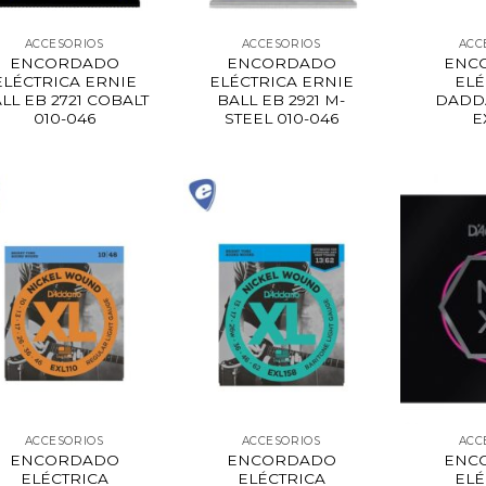
ACCESORIOS
ACCESORIOS
ACC
ENCORDADO
ENCORDADO
ENC
ELÉCTRICA ERNIE
ELÉCTRICA ERNIE
ELÉ
LL EB 2721 COBALT
BALL EB 2921 M-
DADD
010-046
STEEL 010-046
E
ACCESORIOS
ACCESORIOS
ACC
ENCORDADO
ENCORDADO
ENC
ELÉCTRICA
ELÉCTRICA
ELÉ