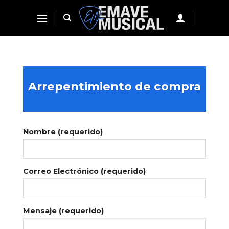
Skip
to
content
Arrepentimiento de compra
Nombre (requerido)
Correo Electrónico (requerido)
Mensaje (requerido)