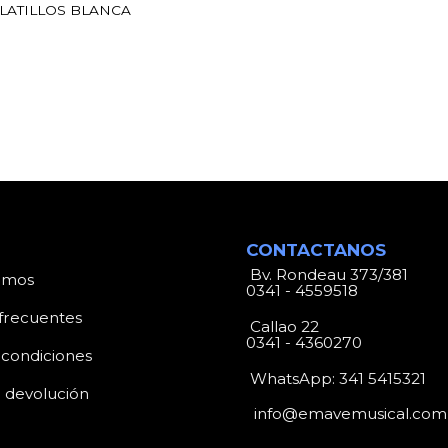
LATILLOS BLANCA
CONTACTANOS
Bv. Rondeau 373/381
omos
0341 - 4559518
frecuentes
Callao 22
0341 - 4360270
 condiciones
WhatsApp:
341 5415321
e devolución
info@emavemusical.com