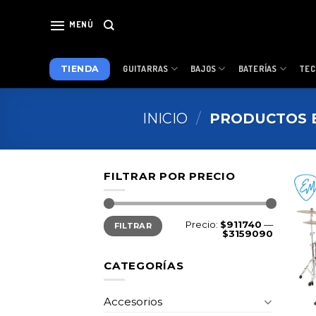
Skip
to
MENÚ
content
TIENDA
GUITARRAS
BAJOS
BATERÍAS
TEC
INICIO
/
PRODUCTOS E
FILTRAR POR PRECIO
Precio
Precio
Precio:
$911740
—
FILTRAR
mínimo
máximo
$3159090
CATEGORÍAS
Accesorios