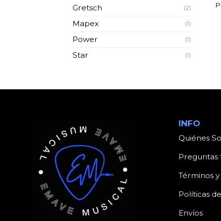
P
Gretsch
(2)
Mapex
(1)
Power
(1)
Star
(1)
INFO
Quiénes S
Preguntas 
Términos y
Políticas d
Envíos