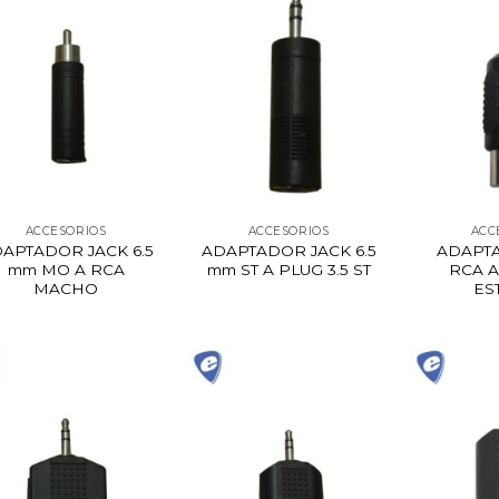
ACCESORIOS
ACCESORIOS
ACC
APTADOR JACK 6.5
ADAPTADOR JACK 6.5
ADAPT
mm MO A RCA
mm ST A PLUG 3.5 ST
RCA A
MACHO
ES