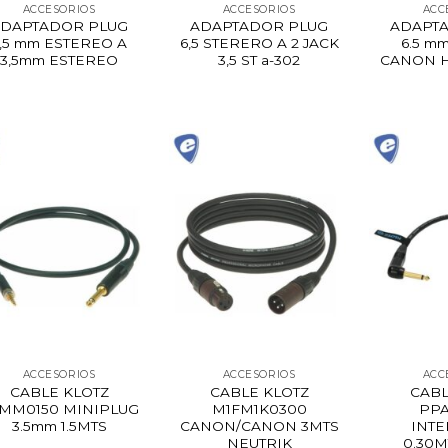
ACCESORIOS
ACCESORIOS
ACC
DAPTADOR PLUG
ADAPTADOR PLUG
ADAPT
,5 mm ESTEREO A
6,5 STERERO A 2 JACK
6.5 m
3,5mm ESTEREO
3,5 ST a-302
CANON 
ACCESORIOS
ACCESORIOS
ACC
CABLE KLOTZ
CABLE KLOTZ
CABL
MM0150 MINIPLUG
M1FM1K0300
PPA
3.5mm 1.5MTS
CANON/CANON 3MTS
INT
NEUTRIK
0.30M