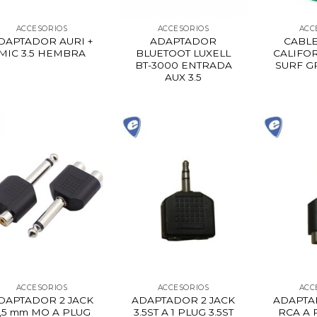
ACCESORIOS
ACCESORIOS
ACC
DAPTADOR AURI +
ADAPTADOR
CABL
MIC 3.5 HEMBRA
BLUETOOT LUXELL
CALIFOR
BT-3000 ENTRADA
SURF G
AUX 3.5
ACCESORIOS
ACCESORIOS
ACC
DAPTADOR 2 JACK
ADAPTADOR 2 JACK
ADAPTA
,5 mm MO A PLUG
3.5ST A 1 PLUG 3.5ST
RCA A P