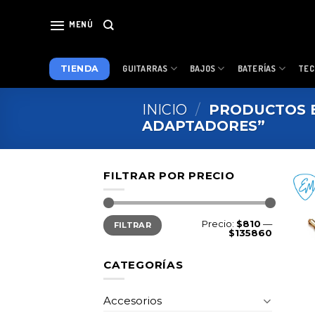
Skip
to
MENÚ
content
TIENDA
GUITARRAS
BAJOS
BATERÍAS
TEC
INICIO
/
PRODUCTOS E
ADAPTADORES”
FILTRAR POR PRECIO
Precio
Precio
Precio:
$810
—
FILTRAR
mínimo
máximo
$135860
CATEGORÍAS
Accesorios