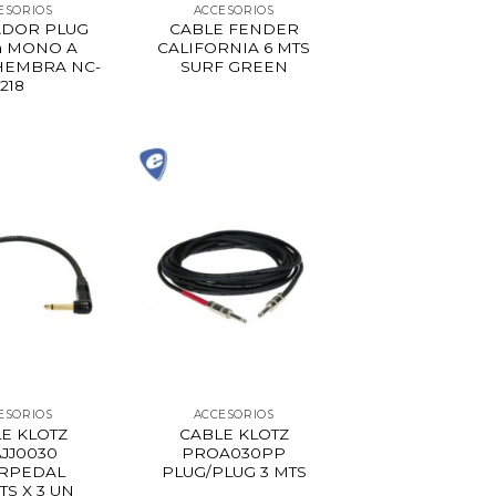
ESORIOS
ACCESORIOS
ADOR PLUG
CABLE FENDER
m MONO A
CALIFORNIA 6 MTS
HEMBRA NC-
SURF GREEN
218
ESORIOS
ACCESORIOS
E KLOTZ
CABLE KLOTZ
JJ0030
PROA030PP
ERPEDAL
PLUG/PLUG 3 MTS
TS X 3 UN