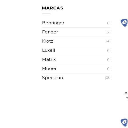
MARCAS
Behringer
(1)
Fender
(2)
Klotz
(4)
Luxell
(1)
Matrix
(1)
Mooer
(1)
Spectrun
(35)
A
M