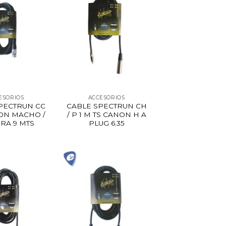
ESORIOS
ACCESORIOS
PECTRUN CC
CABLE SPECTRUN CH
ON MACHO /
/ P 1 M TS CANON H A
RA 9 MTS
PLUG 6.35