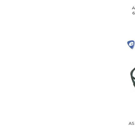
A
6
AS