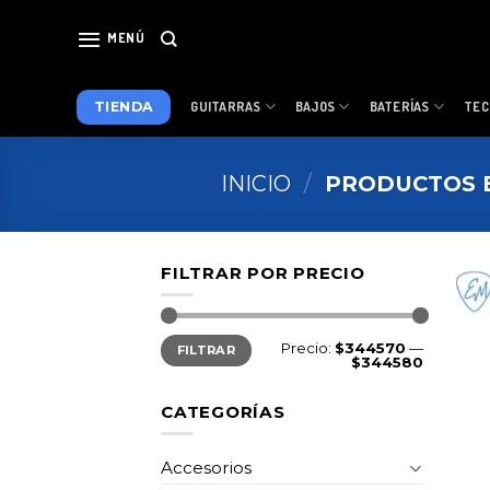
Skip
to
MENÚ
content
TIENDA
GUITARRAS
BAJOS
BATERÍAS
TEC
INICIO
/
PRODUCTOS E
FILTRAR POR PRECIO
Precio
Precio
Precio:
$344570
—
FILTRAR
mínimo
máximo
$344580
CATEGORÍAS
Accesorios