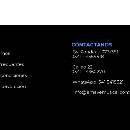
CONTACTANOS
Bv. Rondeau 373/381
omos
0341 - 4559518
frecuentes
Callao 22
0341 - 4360270
 condiciones
WhatsApp:
341 5415321
e devolución
info@emavemusical.com