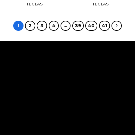
TECLAS
TECLAS
1
2
3
4
…
39
40
41