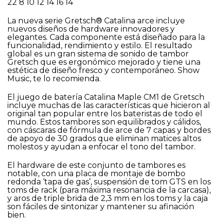
22 8 10 12 14 16 14
La nueva serie Gretsch® Catalina arce incluye
nuevos diseños de hardware innovadores y
elegantes. Cada componente está diseñado para la
funcionalidad, rendimiento y estilo. El resultado
global es un gran sistema de sonido de tambor
Gretsch que es ergonómico mejorado y tiene una
estética de diseño fresco y contemporáneo. Show
Music, te lo recomienda.
El juego de batería Catalina Maple CM1 de Gretsch
incluye muchas de las características que hicieron al
original tan popular entre los bateristas de todo el
mundo. Estos tambores son equilibrados y cálidos,
con cáscaras de fórmula de arce de 7 capas y bordes
de apoyo de 30 grados que eliminan matices altos
molestos y ayudan a enfocar el tono del tambor.
El hardware de este conjunto de tambores es
notable, con una placa de montaje de bombo
redonda ‘tapa de gas’, suspensión de tom GTS en los
toms de rack (para máxima resonancia de la carcasa),
y aros de triple brida de 2,3 mm en los toms y la caja
son fáciles de sintonizar y mantener su afinación
bien.