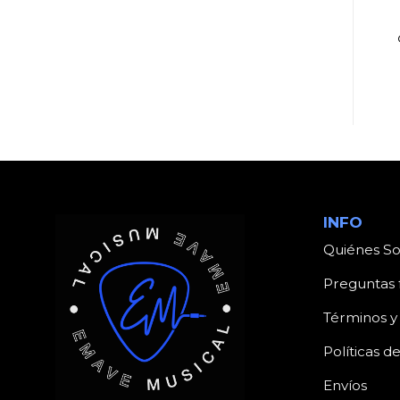
PERCUSIÓN
PERCUSIÓN
KAZOO DENVER
BOMBO CRIOLLO N6
DP139
C/ CUERO DE CHIVO
INFO
Quiénes S
Preguntas 
Términos y
Políticas d
Envíos