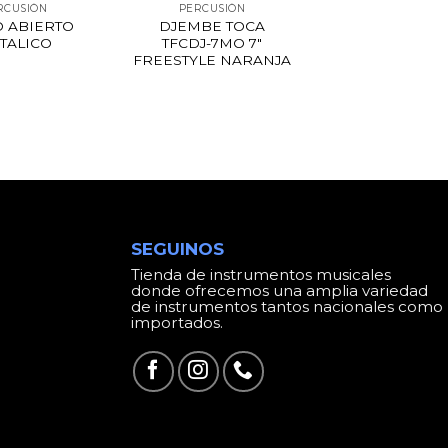
RCUSIÓN
PERCUSIÓN
O ABIERTO
DJEMBE TOCA
TALICO
TFCDJ-7MO 7″
FREESTYLE NARANJA
SEGUINOS
Tienda de instrumentos musicales
donde ofrecemos una amplia variedad
de instrumentos tantos nacionales como
importados.