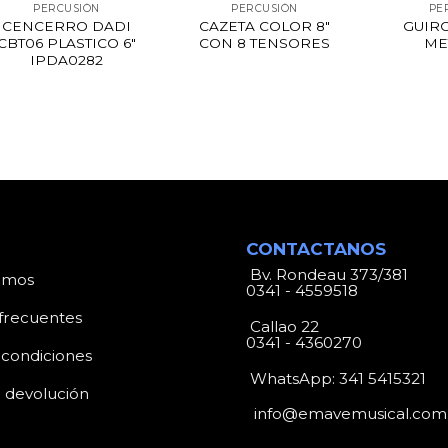
PERCUSIÓN
PERCUSIÓN
PE
CENCERRO DADI
CAZETA COLOR 8″
GUIR
CBT06 PLASTICO 6″
CON 8 TENSORES
ME
IPDA0282
CONTACTANOS
Bv. Rondeau 373/381
omos
0341 - 4559518
frecuentes
Callao 22
0341 - 4360270
 condiciones
WhatsApp:
341 5415321
e devolución
info@emavemusical.com