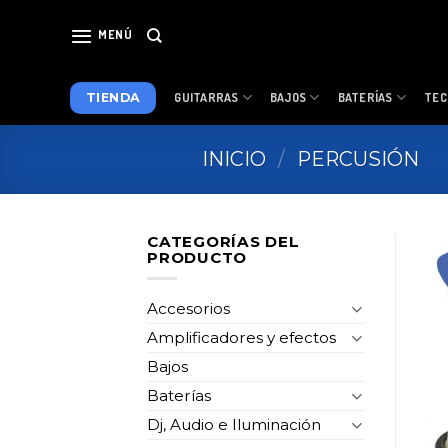
Skip
to
MENÚ
content
TIENDA
GUITARRAS
BAJOS
BATERÍAS
TEC
INICIO
/
PERCUSIÓN
CATEGORÍAS DEL
PRODUCTO
Accesorios
Amplificadores y efectos
Bajos
Baterías
Dj, Audio e Iluminación