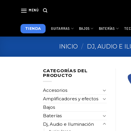
Skip
to
MENÚ
content
TIENDA
GUITARRAS
BAJOS
BATERÍAS
TEC
INICIO
/
DJ, AUDIO E 
CATEGORÍAS DEL
PRODUCTO
Accesorios
Amplificadores y efectos
Bajos
Baterías
Dj, Audio e Iluminación