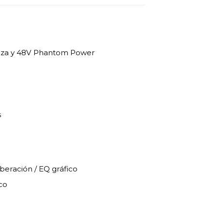
ureza y 48V Phantom Power
s
beración / EQ gráfico
co