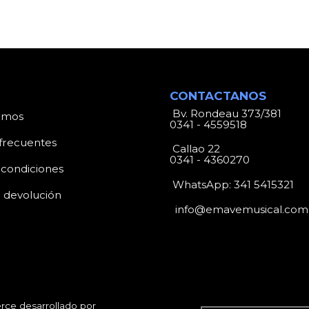
CONTACTANOS
Bv. Rondeau 373/381
omos
0341 - 4559518
frecuentes
Callao 22
0341 - 4360270
 condiciones
WhatsApp:
341 5415321
e devolución
info@emavemusical.com
ce desarrollado por