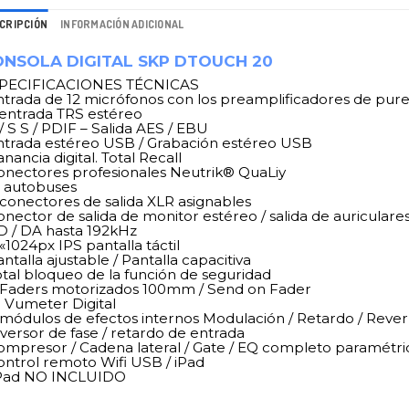
CRIPCIÓN
INFORMACIÓN ADICIONAL
NSOLA DIGITAL SKP DTOUCH 20
PECIFICACIONES TÉCNICAS
Entrada de 12 micrófonos con los preamplificadores de p
2 entrada TRS estéreo
 / S S / PDIF – Salida AES / EBU
Entrada estéreo USB / Grabación estéreo USB
anancia digital. Total Recall
Conectores profesionales Neutrik® QuaLiy
16 autobuses
8 conectores de salida XLR asignables
onector de salida de monitor estéreo / salida de auriculare
AD / DA hasta 192kHz
 «1024px IPS pantalla táctil
antalla ajustable / Pantalla capacitiva
Total bloqueo de la función de seguridad
9 Faders motorizados 100mm / Send on Fader
0 Vumeter Digital
8 módulos de efectos internos Modulación / Retardo / Rever
nversor de fase / retardo de entrada
Compresor / Cadena lateral / Gate / EQ completo paramétri
Control remoto Wifi USB / iPad
iPad NO INCLUIDO