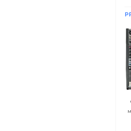
P
DJ, AUDIO E ILUMINACIÓN
DJ, AUDIO E ILUMINACIÓN
BAFLES EDIFIER R
MICROFONO ARTEC
1280 T 42W RMS CON
GCH-2 B CUSTOM
CONTROL
HUMBUCKER
M
BRIDGE