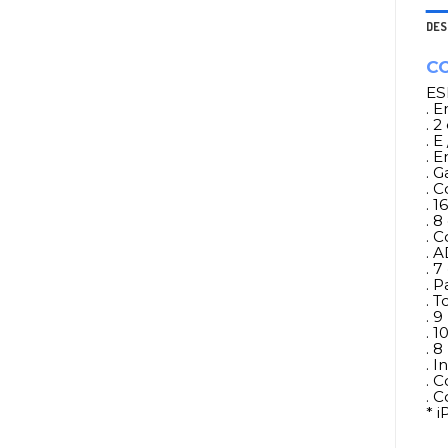
DES
CO
ES
. 
. 
. E
. 
. G
. 
. 
. 
. C
. 
. 7
. P
. 
. 
. 1
. 
. I
. 
. 
* 