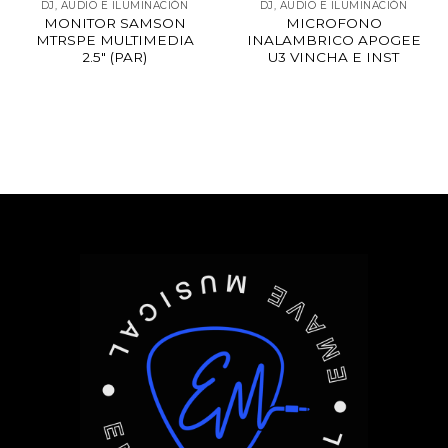
DJ, AUDIO E ILUMINACIÓN
DJ, AUDIO E ILUMINACIÓN
MONITOR SAMSON
MICROFONO
MTRSPE MULTIMEDIA
INALAMBRICO APOGEE
2.5″ (PAR)
U3 VINCHA E INST