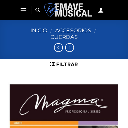
Skip
to
content
INICIO
/
ACCESORIOS
/
CUERDAS
FILTRAR