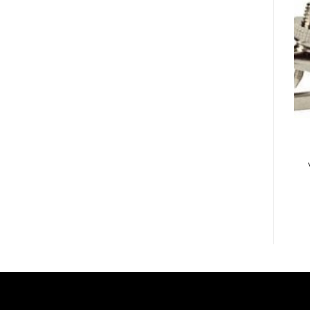
ACCESORIOS
ACCESORIOS
CABLE SPECTRUN 1
CABLE KLOTZ
PLUG 3,5 STE A 2 RCA
M1FM1K0300
M 2 MTS
CANON/CANON
3MTS NEUTRIK