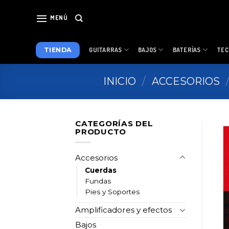
Skip
to
MENÚ
content
TIENDA
GUITARRAS
BAJOS
BATERÍAS
TEC
INICIO
/
ACCESORIOS
CATEGORÍAS DEL
PRODUCTO
Accesorios
Cuerdas
Fundas
Pies y Soportes
Amplificadores y efectos
Bajos