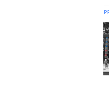
P
DJ, AUDIO E ILUMINACIÓN
DJ, AUDIO E ILUMINACIÓN
MICROFONO ARTEC
MICRÓFONO
GCH-2 B CUSTOM
BEHRINGER
HUMBUCKER
CONDENSER B5
BRIDGE
PENCIL