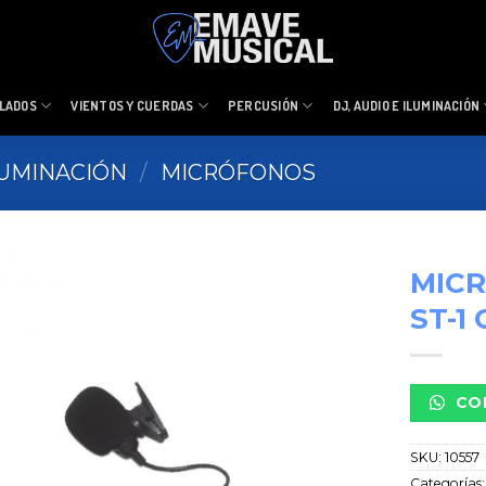
LADOS
VIENTOS Y CUERDAS
PERCUSIÓN
DJ, AUDIO E ILUMINACIÓN
ILUMINACIÓN
/
MICRÓFONOS
MIC
ST-1
CO
SKU:
10557
Categorías