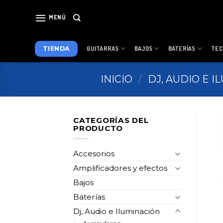
Skip
to
MENÚ
content
TIENDA
GUITARRAS
BAJOS
BATERÍAS
TEC
INICIO
/
DJ, AUDIO E 
CATEGORÍAS DEL
PRODUCTO
Accesorios
Amplificadores y efectos
Bajos
Baterías
Dj, Audio e Iluminación