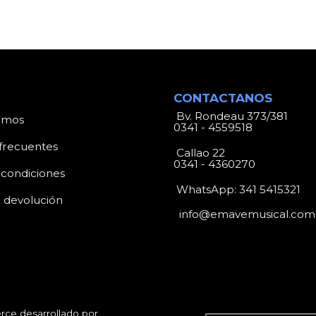
CONTACTANOS
Bv. Rondeau 373/381
omos
0341 - 4559518
frecuentes
Callao 22
0341 - 4360270
 condiciones
WhatsApp:
341 5415321
e devolución
info@emavemusical.com
ce desarrollado por