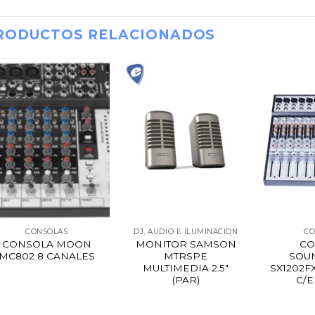
RODUCTOS RELACIONADOS
CONSOLAS
DJ, AUDIO E ILUMINACIÓN
CO
CONSOLA MOON
MONITOR SAMSON
CO
MC802 8 CANALES
MTRSPE
SOU
MULTIMEDIA 2.5″
SX1202F
(PAR)
C/