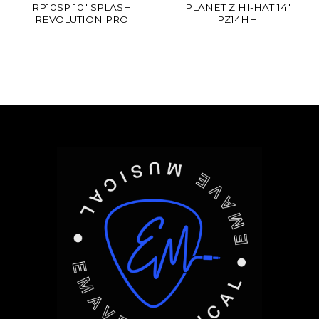
RP10SP 10″ SPLASH
PLANET Z HI-HAT 14″
REVOLUTION PRO
PZ14HH