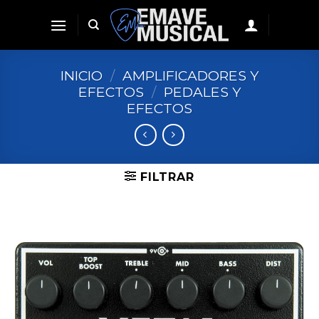
Skip
to
content
INICIO
/
AMPLIFICADORES Y
EFECTOS
/
PEDALES Y
EFECTOS
FILTRAR