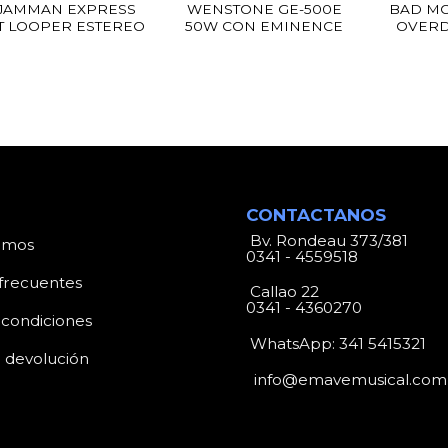
JAMMAN EXPRESS
WENSTONE GE-500E
BAD MO
T LOOPER ESTEREO
50W CON EMINENCE
OVERD
CONTACTANOS
Bv. Rondeau 373/381
omos
0341 - 4559518
frecuentes
Callao 22
0341 - 4360270
 condiciones
WhatsApp:
341 5415321
e devolución
info@emavemusical.com