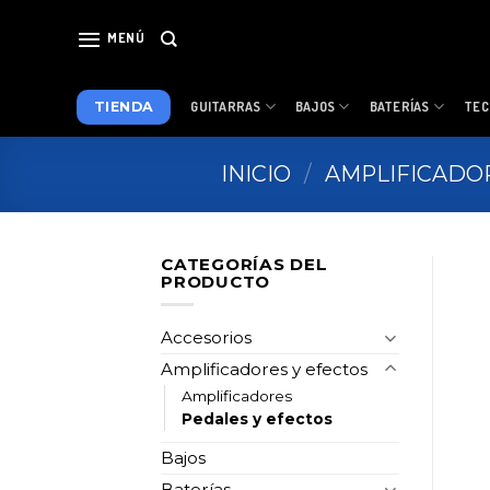
Skip
to
MENÚ
content
TIENDA
GUITARRAS
BAJOS
BATERÍAS
TEC
INICIO
/
AMPLIFICADO
CATEGORÍAS DEL
PRODUCTO
Accesorios
Amplificadores y efectos
Amplificadores
Pedales y efectos
Bajos
Baterías