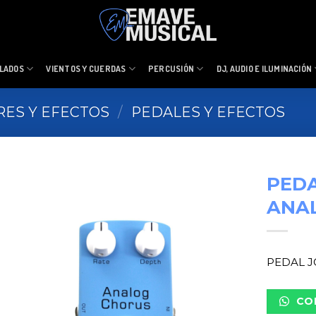
LADOS
VIENTOS Y CUERDAS
PERCUSIÓN
DJ, AUDIO E ILUMINACIÓN
RES Y EFECTOS
/
PEDALES Y EFECTOS
PEDA
ANA
PEDAL J
CO