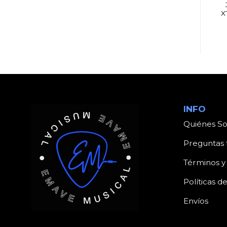
HARMONIX EXO
WARWICK BC40
RAVISH SITAR
COMBO 40W 10
X
INFO
Quiénes S
Preguntas 
Términos y
Políticas d
Envíos