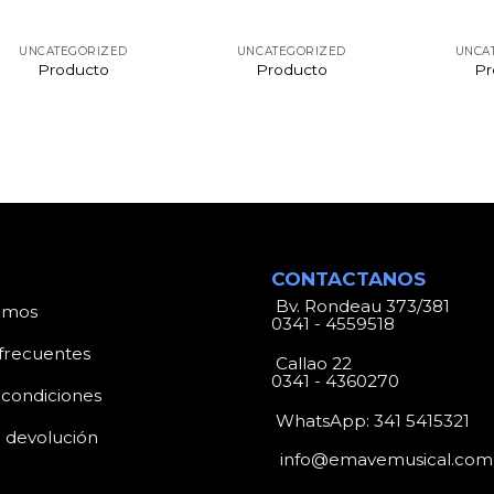
UNCATEGORIZED
UNCATEGORIZED
UNCA
Producto
Producto
Pr
CONTACTANOS
Bv. Rondeau 373/381
omos
0341 - 4559518
frecuentes
Callao 22
0341 - 4360270
 condiciones
WhatsApp:
341 5415321
e devolución
info@emavemusical.com