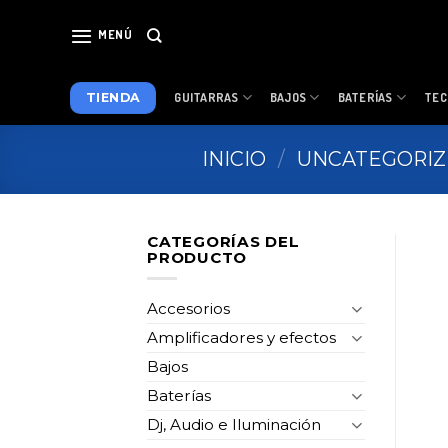
Skip
to
MENÚ
content
TIENDA
GUITARRAS
BAJOS
BATERÍAS
TEC
INICIO
/
UNCATEGORI
CATEGORÍAS DEL
PRODUCTO
Accesorios
Amplificadores y efectos
Bajos
Baterías
Dj, Audio e Iluminación