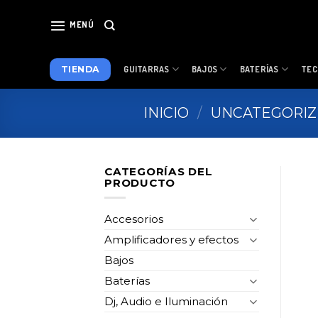
Skip
to
MENÚ
content
TIENDA
GUITARRAS
BAJOS
BATERÍAS
TEC
INICIO
/
UNCATEGORI
CATEGORÍAS DEL
PRODUCTO
Accesorios
Amplificadores y efectos
Bajos
Baterías
Dj, Audio e Iluminación