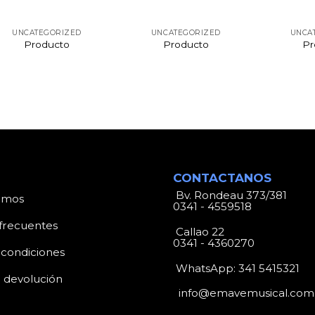
UNCATEGORIZED
UNCATEGORIZED
UNCA
Producto
Producto
Pr
CONTACTANOS
Bv. Rondeau 373/381
omos
0341 - 4559518
frecuentes
Callao 22
0341 - 4360270
 condiciones
WhatsApp:
341 5415321
e devolución
info@emavemusical.com