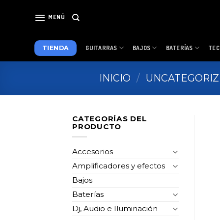
Skip
to
MENÚ
content
TIENDA
GUITARRAS
BAJOS
BATERÍAS
TEC
INICIO
/
UNCATEGORI
CATEGORÍAS DEL
PRODUCTO
Accesorios
Amplificadores y efectos
Bajos
Baterías
Dj, Audio e Iluminación