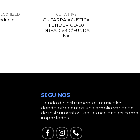
TEGORIZED
GUITARRAS
oducto
GUITARRA ACUSTICA
FENDER CD-60
DREAD V3 C/FUNDA
NA
SEGUINOS
Tienda de instrumentos musicales
donde ofrecemos una amplia variedad
de instrumentos tantos nacionales como
importados.