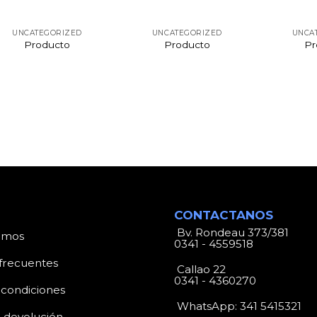
UNCATEGORIZED
UNCATEGORIZED
UNCA
Producto
Producto
Pr
CONTACTANOS
Bv. Rondeau 373/381
omos
0341 - 4559518
frecuentes
Callao 22
0341 - 4360270
 condiciones
WhatsApp:
341 5415321
e devolución