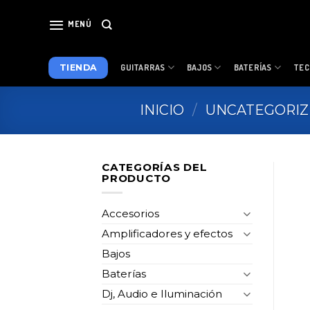
Skip
to
MENÚ
content
TIENDA
GUITARRAS
BAJOS
BATERÍAS
TEC
INICIO
/
UNCATEGORI
CATEGORÍAS DEL
PRODUCTO
Accesorios
Amplificadores y efectos
Bajos
Baterías
Dj, Audio e Iluminación