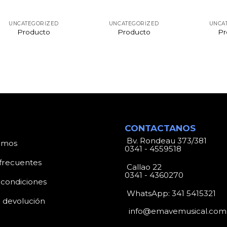
UNCATEGORIZED
UNCATEGORIZED
UNCA
Producto
Producto
Pr
CONTACTANOS
Bv. Rondeau 373/381
omos
0341 - 4559518
frecuentes
Callao 22
0341 - 4360270
 condiciones
WhatsApp:
341 5415321
e devolución
info@emavemusical.com