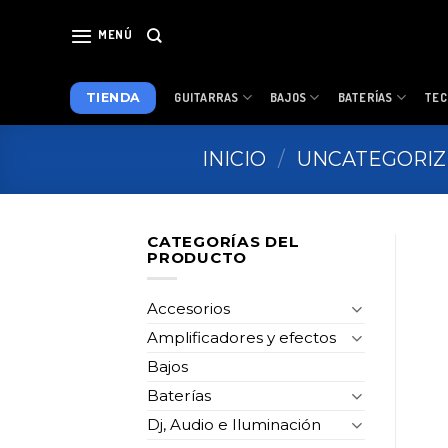
Skip
to
MENÚ
content
TIENDA
GUITARRAS
BAJOS
BATERÍAS
TEC
INICIO
/
UNCATEGORI
CATEGORÍAS DEL
PRODUCTO
Accesorios
Amplificadores y efectos
Bajos
Baterías
Dj, Audio e Iluminación