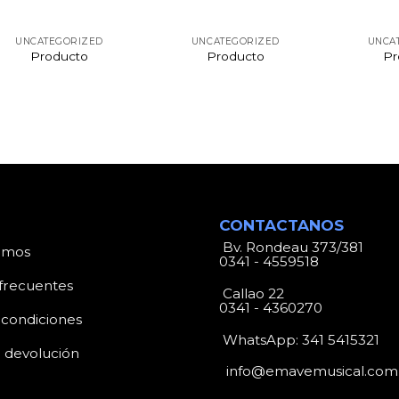
UNCATEGORIZED
UNCATEGORIZED
UNCA
Producto
Producto
Pr
CONTACTANOS
Bv. Rondeau 373/381
omos
0341 - 4559518
frecuentes
Callao 22
0341 - 4360270
 condiciones
WhatsApp:
341 5415321
e devolución
info@emavemusical.com