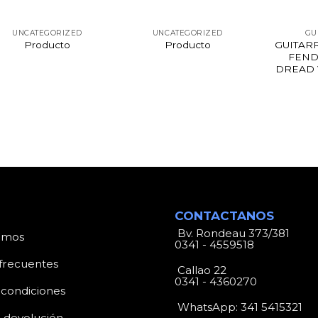
UNCATEGORIZED
UNCATEGORIZED
GU
Producto
Producto
GUITAR
FEND
DREAD 
CONTACTANOS
Bv. Rondeau 373/381
omos
0341 - 4559518
frecuentes
Callao 22
0341 - 4360270
 condiciones
WhatsApp:
341 5415321
e devolución