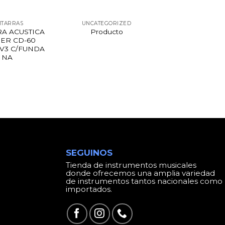
ITARRAS
UNCATEGORIZED
RA ACUSTICA
Producto
ER CD-60
V3 C/FUNDA
NA
SEGUINOS
Tienda de instrumentos musicales
donde ofrecemos una amplia variedad
de instrumentos tantos nacionales como
importados.