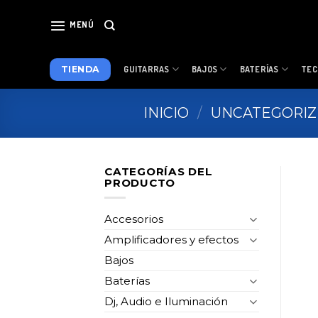
Skip
to
MENÚ
content
TIENDA
GUITARRAS
BAJOS
BATERÍAS
TEC
INICIO
/
UNCATEGORI
CATEGORÍAS DEL
PRODUCTO
Accesorios
Amplificadores y efectos
Bajos
Baterías
Dj, Audio e Iluminación