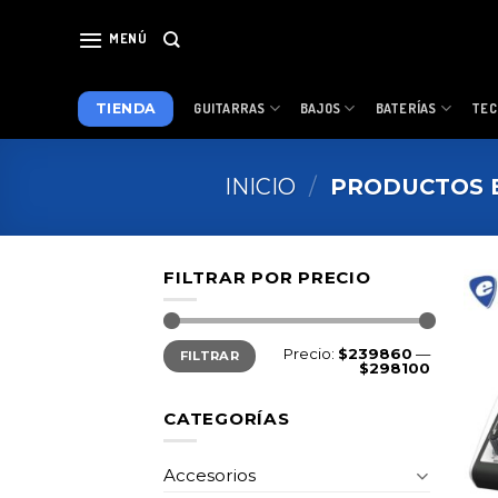
Skip
to
MENÚ
content
TIENDA
GUITARRAS
BAJOS
BATERÍAS
TEC
INICIO
/
PRODUCTOS E
FILTRAR POR PRECIO
Precio
Precio
Precio:
$239860
—
FILTRAR
mínimo
máximo
$298100
CATEGORÍAS
Accesorios