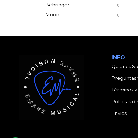
Behringer
(1)
Moon
(1)
INFO
Quiénes S
Preguntas 
Términos y
Políticas d
Envíos