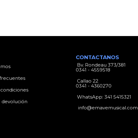
CONTACTANOS
Bv. Rondeau 373/381
omos
0341 - 4559518
frecuentes
Callao 22
0341 - 4360270
 condiciones
WhatsApp:
341 5415321
e devolución
info@emavemusical.com