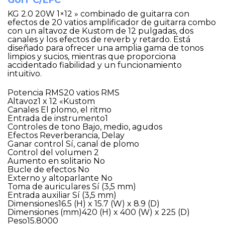
GUIT C/EFC
KG 2.0 20W 1×12 » combinado de guitarra con
efectos de 20 vatios amplificador de guitarra combo
con un altavoz de Kustom de 12 pulgadas, dos
canales y los efectos de reverb y retardo. Está
diseñado para ofrecer una amplia gama de tonos
limpios y sucios, mientras que proporciona
accidentado fiabilidad y un funcionamiento
intuitivo.
Potencia RMS20 vatios RMS
Altavoz1 x 12 «Kustom
Canales El plomo, el ritmo
Entrada de instrumento1
Controles de tono Bajo, medio, agudos
Efectos Reverberancia, Delay
Ganar control Sí, canal de plomo
Control del volumen 2
Aumento en solitario No
Bucle de efectos No
Externo y altoparlante No
Toma de auriculares Sí (3,5 mm)
Entrada auxiliar Sí (3,5 mm)
Dimensiones16.5 (H) x 15.7 (W) x 8.9 (D)
Dimensiones (mm)420 (H) x 400 (W) x 225 (D)
Peso15.8000