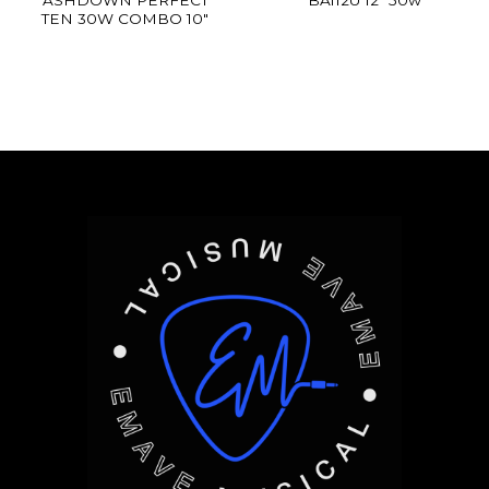
ASHDOWN PERFECT
BA112U 12″ 50w
TEN 30W COMBO 10″