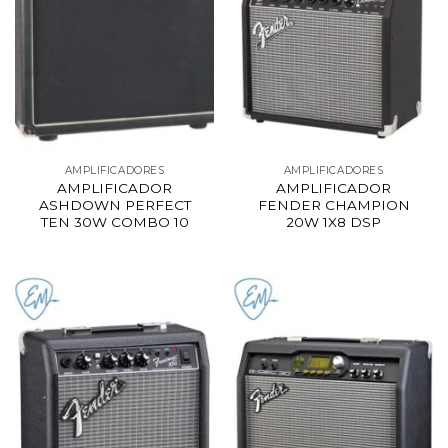
AMPLIFICADORES
AMPLIFICADORES
AMPLIFICADOR
AMPLIFICADOR
ASHDOWN PERFECT
FENDER CHAMPION
TEN 30W COMBO 10
20W 1X8 DSP