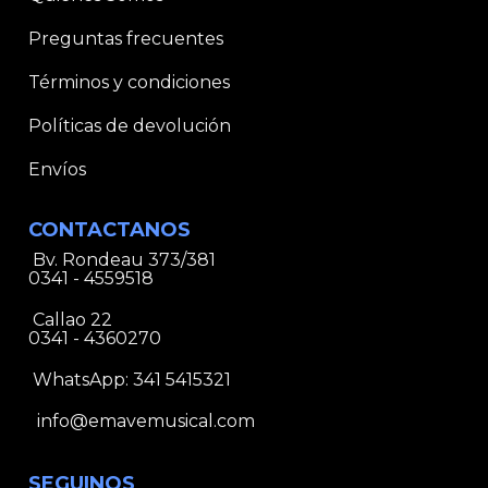
Preguntas frecuentes
Términos y condiciones
Políticas de devolución
Envíos
CONTACTANOS
Bv. Rondeau 373/381
0341 - 4559518
Callao 22
0341 - 4360270
WhatsApp:
341 5415321
info@emavemusical.com
SEGUINOS