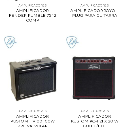
AMPLIFICADORES
AMPLIFICADORES
AMPLIFICADOR
AMPLIFICADOR JOYO I-
FENDER RUMBLE 75 12
PLUG PARA GUITARRA
COMP
AMPLIFICADORES
AMPLIFICADORES
AMPLIFICADOR
AMPLIFICADOR
KUSTOM HV100 100W
KUSTOM KG-112FX 20 W
PRE VALVULAR
GUIT C/EFC