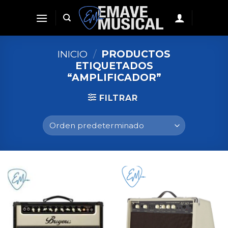
Skip
to
content
INICIO
/
PRODUCTOS
ETIQUETADOS
“AMPLIFICADOR”
FILTRAR