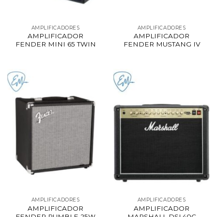
AMPLIFICADORES
AMPLIFICADORES
AMPLIFICADOR
AMPLIFICADOR
FENDER MINI 65 TWIN
FENDER MUSTANG IV
AMPLIFICADORES
AMPLIFICADORES
AMPLIFICADOR
AMPLIFICADOR
FENDER RUMBLE 25W
MARSHALL DSL40C