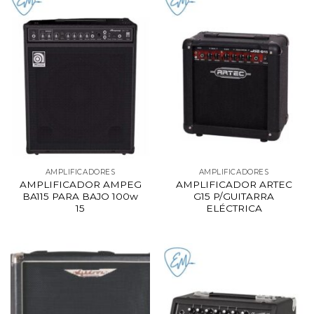
AMPLIFICADORES
AMPLIFICADORES
AMPLIFICADOR AMPEG
AMPLIFICADOR ARTEC
BA115 PARA BAJO 100w
G15 P/GUITARRA
15
ELÉCTRICA