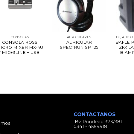
CONSOLAS
AURICULARES
DJ, AUDIO
CONSOLA ROSS
AURICULAR
BAFLE 
ICRO MIXER MX-4U
SPECTRUN SP 125
ZKX LA
1MIC+3LINE + USB
BIAM
CONTACTANOS
Bv. Rondeau 373/381
omos
0341 - 4559518