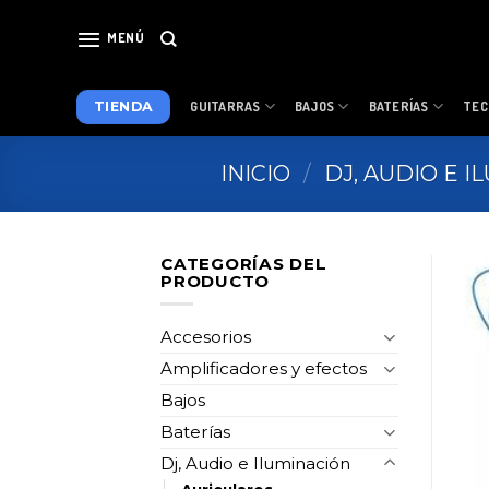
Skip
to
MENÚ
content
TIENDA
GUITARRAS
BAJOS
BATERÍAS
TEC
INICIO
/
DJ, AUDIO E 
CATEGORÍAS DEL
PRODUCTO
Accesorios
Amplificadores y efectos
Bajos
Baterías
Dj, Audio e Iluminación