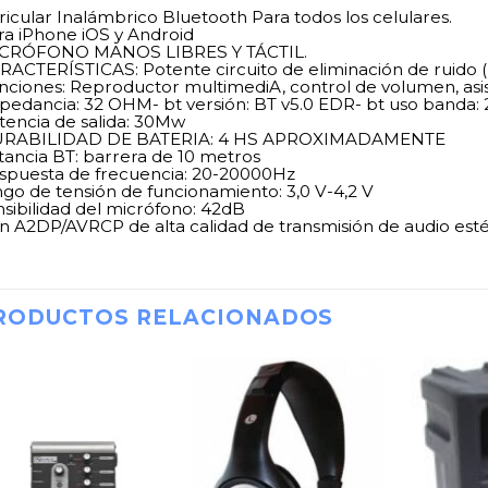
ricular Inalámbrico Bluetooth Para todos los celulares.
ra iPhone iOS y Android
CRÓFONO MANOS LIBRES Y TÁCTIL.
RACTERÍSTICAS: Potente circuito de eliminación de ruido (
nciones: Reproductor multimediA, control de volumen, asis
pedancia: 32 OHM- bt versión: BT v5.0 EDR- bt uso banda: 2,
tencia de salida: 30Mw
RABILIDAD DE BATERIA: 4 HS APROXIMADAMENTE
stancia BT: barrera de 10 metros
spuesta de frecuencia: 20-20000Hz
ngo de tensión de funcionamiento: 3,0 V-4,2 V
nsibilidad del micrófono: 42dB
n A2DP/AVRCP de alta calidad de transmisión de audio est
RODUCTOS RELACIONADOS