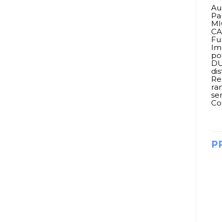
Au
Pa
MI
CA
Fu
Im
po
DU
di
Re
ra
se
Co
P