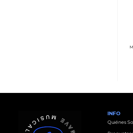
DJ, AUDIO E ILUMINACIÓN
AURICULARES
MONITOR SAMSON
AMPLIFICADOR
MTRSPE
BEHRINGER HA400
M
MULTIMEDIA 2.5″
MICROAMP
(PAR)
INFO
Quiénes S