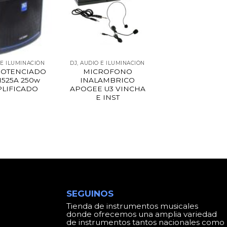
 E ILUMINACIÓN
DJ, AUDIO E ILUMINACIÓN
POTENCIADO
MICROFONO
1525A 250w
INALAMBRICO
PLIFICADO
APOGEE U3 VINCHA
E INST
SEGUINOS
Tienda de instrumentos musicales
donde ofrecemos una amplia variedad
de instrumentos tantos nacionales como