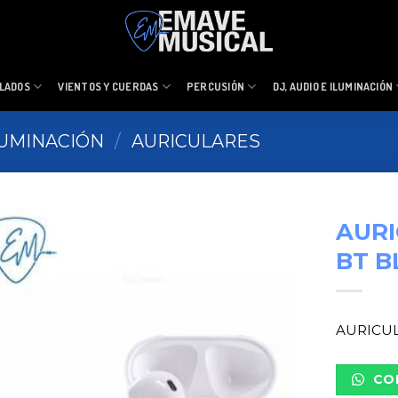
LADOS
VIENTOS Y CUERDAS
PERCUSIÓN
DJ, AUDIO E ILUMINACIÓN
ILUMINACIÓN
/
AURICULARES
AURI
BT 
AURICUL
CO