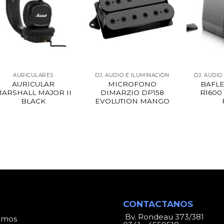
AURICULARES
DJ, AUDIO E ILUMINACIÓN
DJ, AUDIO
AURICULAR
MICROFONO
BAFLE
ARSHALL MAJOR II
DIMARZIO DP158
R1600
BLACK
EVOLUTION MANGO
CONTACTANOS
Bv. Rondeau 373/381
omos