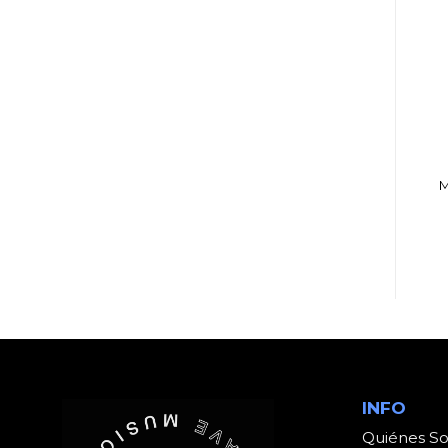
AURICULARES
DJ, AUDIO E ILUMINACIÓN
AURICULAR SHURE
MICROFONO ARTEC
SE112-GR-EPS
GCH-2 B CUSTOM
M
INTRAURAL
HUMBUCKER
PROFESIONAL
BRIDGE
INFO
Quiénes S