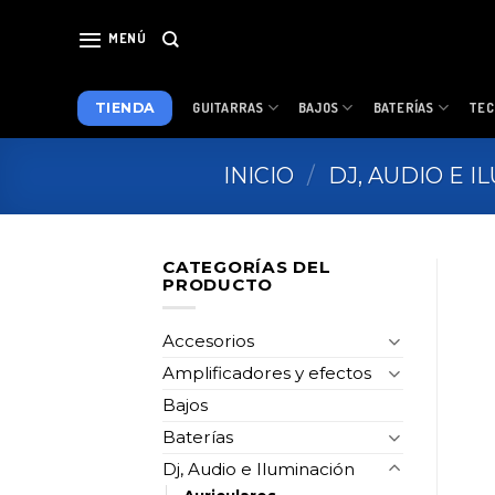
Skip
to
MENÚ
content
TIENDA
GUITARRAS
BAJOS
BATERÍAS
TEC
INICIO
/
DJ, AUDIO E 
CATEGORÍAS DEL
PRODUCTO
Accesorios
Amplificadores y efectos
Bajos
Baterías
Dj, Audio e Iluminación