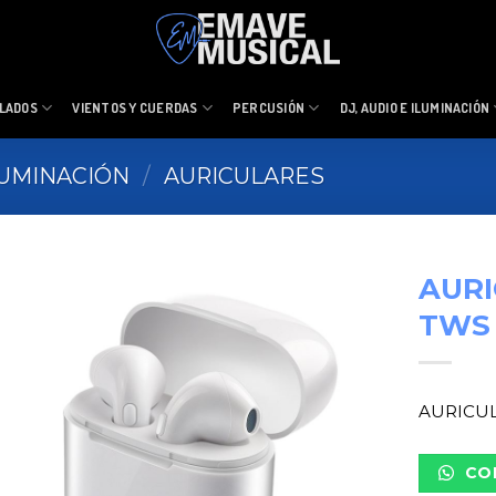
LADOS
VIENTOS Y CUERDAS
PERCUSIÓN
DJ, AUDIO E ILUMINACIÓN
ILUMINACIÓN
/
AURICULARES
AURI
TWS
AURICUL
CO