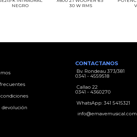
SE215-K INTRAURAL
X600 2.1 WOOFER 6.5″
POTENC
NEGRO
30 W RMS
CONTACTANOS
Bv. Rondeau 373/381
omos
0341 - 4559518
frecuentes
Callao 22
0341 - 4360270
 condiciones
WhatsApp:
341 5415321
e devolución
info@emavemusical.com