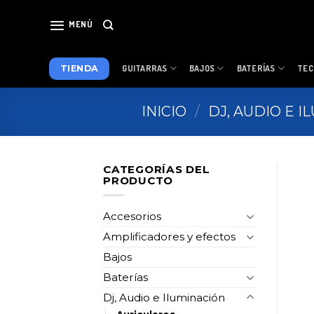
Skip
to
MENÚ
content
TIENDA
GUITARRAS
BAJOS
BATERÍAS
TEC
INICIO
/
DJ, AUDIO E 
CATEGORÍAS DEL
PRODUCTO
Accesorios
Amplificadores y efectos
Bajos
Baterías
Dj, Audio e Iluminación