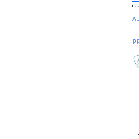
DES
AU
P
AURICULARES
DJ, AUDIO E ILUMINACIÓN
AURICULAR
BAFLE EM-AUDIO