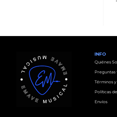
MARSHALL MAJOR II
SPB 153 3 VIAS 15″
BLACK
INFO
Quiénes S
Preguntas 
Términos y
Políticas d
Envíos