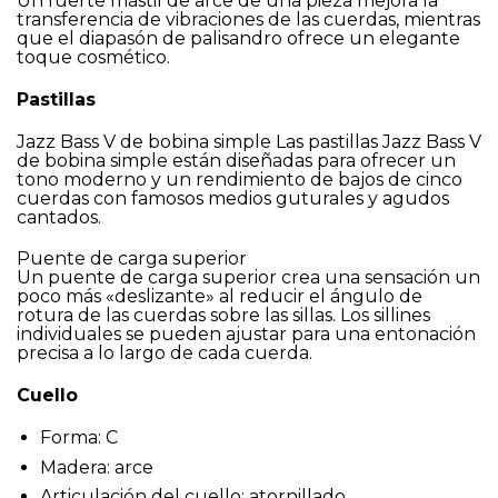
Un fuerte mástil de arce de una pieza mejora la
transferencia de vibraciones de las cuerdas, mientras
que el diapasón de palisandro ofrece un elegante
toque cosmético.
Pastillas
Jazz Bass V de bobina simple Las pastillas Jazz Bass V
de bobina simple están diseñadas para ofrecer un
tono moderno y un rendimiento de bajos de cinco
cuerdas con famosos medios guturales y agudos
cantados.
Puente de carga superior
Un puente de carga superior crea una sensación un
poco más «deslizante» al reducir el ángulo de
rotura de las cuerdas sobre las sillas. Los sillines
individuales se pueden ajustar para una entonación
precisa a lo largo de cada cuerda.
Cuello
Forma: C
Madera: arce
Articulación del cuello: atornillado