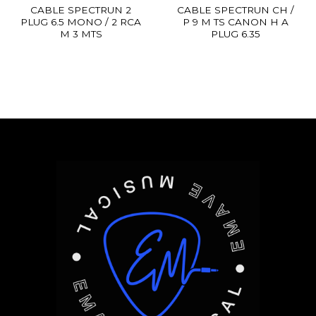
CABLE SPECTRUN 2
CABLE SPECTRUN CH /
PLUG 6.5 MONO / 2 RCA
P 9 M TS CANON H A
M 3 MTS
PLUG 6.35