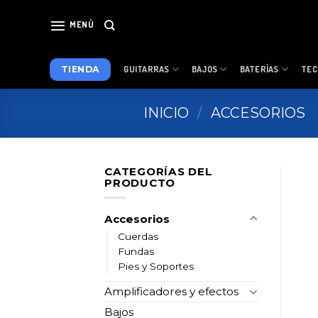
Skip
to
MENÚ
content
TIENDA
GUITARRAS
BAJOS
BATERÍAS
TEC
INICIO
/
ACCESORIOS
CATEGORÍAS DEL
PRODUCTO
Accesorios
Cuerdas
Fundas
Pies y Soportes
Amplificadores y efectos
Bajos