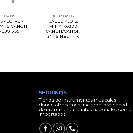
ESORIOS
ACCESORIOS
 SPECTRUN
CABLE KLOTZ
6 M TS CANON
M1FM1K0300
PLUG 6,35
CANON/CANON
3MTS NEUTRIK
SEGUINOS
Tienda de instrumentos musicales
donde ofrecemos una amplia variedad
de instrumentos tantos nacionales como
importados.