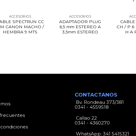
ACCESORIOS
ACCESORIOS
ACC
ABLE SPECTRUN CC
ADAPTADOR PLUG
CABLE
 M CANON MACHO /
6,5 mm ESTEREO A
CH / P 
HEMBRA 9 MTS
3,5mm ESTEREO
H A 
CONTACTANOS
Bv. Rondeau 373/381
omos
0341 - 4559518
frecuentes
Callao 22
0341 - 4360270
 condiciones
WhatsApp:
341 5415321