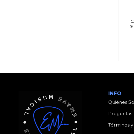
ACCESORIOS
ACCESORIOS
CABLE SPECTRUN CC
CABLE SPECTRUN 1
C
1 M CANON MACHO /
PLUG 3,5 STE A 2 RCA
9
HEMBRA 1 MTS
M 2 MTS
INFO
Quiénes S
Preguntas 
Términos y