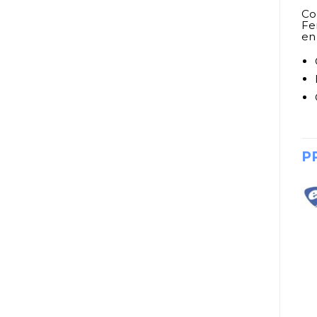
Con
Fe
en 
P