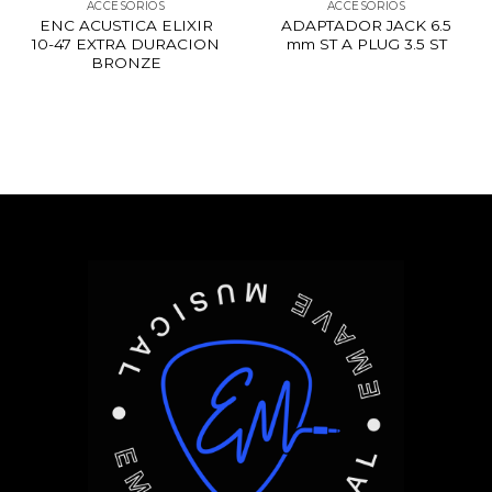
ACCESORIOS
ACCESORIOS
ENC ACUSTICA ELIXIR
ADAPTADOR JACK 6.5
10-47 EXTRA DURACION
mm ST A PLUG 3.5 ST
BRONZE