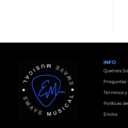
VZ-100A/II 250W X 2 6
CA
INFO
Quiénes S
Preguntas 
Términos y
Políticas d
Envíos