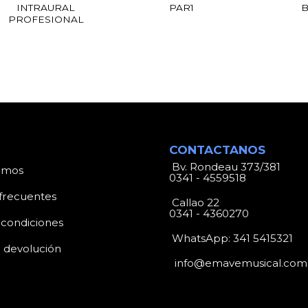
INTRAURAL
PAR1
B
PROFESIONAL
CONTACTANOS
Bv. Rondeau 373/381
omos
0341 - 4559518
frecuentes
Callao 22
0341 - 4360270
 condiciones
WhatsApp:
341 5415321
e devolución
info@emavemusical.com