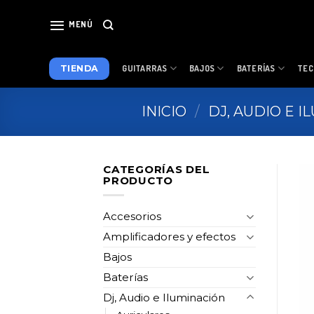
Skip
to
MENÚ
content
TIENDA
GUITARRAS
BAJOS
BATERÍAS
TEC
INICIO
/
DJ, AUDIO E 
CATEGORÍAS DEL
PRODUCTO
Accesorios
Amplificadores y efectos
Bajos
Baterías
Dj, Audio e Iluminación