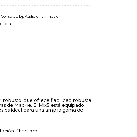
0
:
Consolas
,
Dj, Audio e Iluminación
onsola
robusto, que ofrece fiabilidad robusta
as de Mackie. El Mix5 está equipado
les es ideal para una amplia gama de
ntación Phantom.