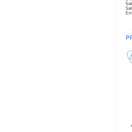
Sa
Sal
Ent
P
CONSOLAS
DJ, AUDIO E ILUMINACIÓN
CONSOLA
CAJA DIRECTA
POTENCIADA SKPRO
BEHRINGER DI400P