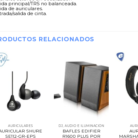
lida principal/TRS no balanceada.
ida de auriculares.
rada/salida de cinta.
RODUCTOS RELACIONADOS
AURICULARES
DJ, AUDIO E ILUMINACIÓN
AUR
AURICULAR SHURE
BAFLES EDIFIER
AU
SE112-GR-EPS
R1600 PLUS POR
MARSHA