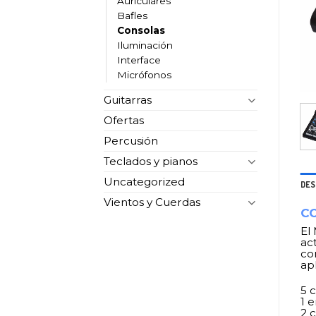
Auriculares
Bafles
Consolas
Iluminación
Interface
Micrófonos
Guitarras
Ofertas
Percusión
Teclados y pianos
Uncategorized
DES
Vientos y Cuerdas
CO
El
ac
co
ap
5 
1 
2 c