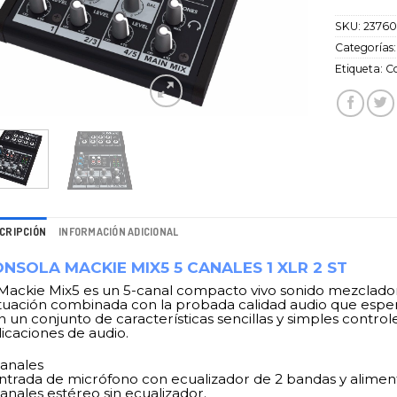
SKU:
2376
Categorías
Etiqueta:
C
CRIPCIÓN
INFORMACIÓN ADICIONAL
NSOLA MACKIE MIX5 5 CANALES 1 XLR 2 ST
 Mackie Mix5 es un 5-canal compacto vivo sonido mezclador 
tuación combinada con la probada calidad audio que esper
n un conjunto de características sencillas y simples contro
licaciones de audio.
canales
entrada de micrófono con ecualizador de 2 bandas y alime
anales estéreo sin ecualizador.