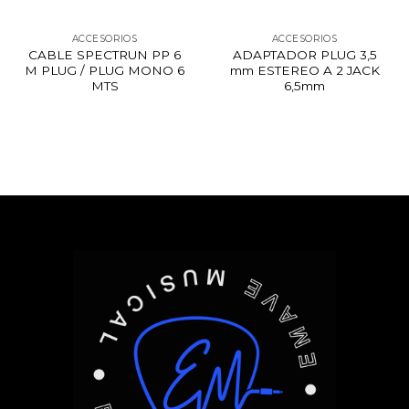
ACCESORIOS
ACCESORIOS
CABLE SPECTRUN PP 6
ADAPTADOR PLUG 3,5
M PLUG / PLUG MONO 6
mm ESTEREO A 2 JACK
MTS
6,5mm