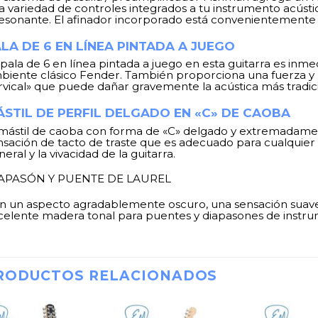
a variedad de controles integrados a tu instrumento acúst
resonante. El afinador incorporado está convenientemente
LA DE 6 EN LÍNEA PINTADA A JUEGO
 pala de 6 en línea pintada a juego en esta guitarra es in
biente clásico Fender. También proporciona una fuerza y re
rvical» que puede dañar gravemente la acústica más tradici
STIL DE PERFIL DELGADO EN «C» DE CAOBA
 mástil de caoba con forma de «C» delgado y extremadam
nsación de tacto de traste que es adecuado para cualquier 
eral y la vivacidad de la guitarra.
APASÓN Y PUENTE DE LAUREL
n un aspecto agradablemente oscuro, una sensación suave y
celente madera tonal para puentes y diapasones de instrum
RODUCTOS RELACIONADOS