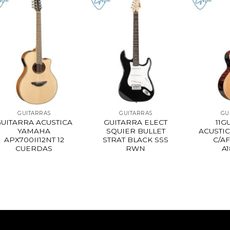
GUITARRAS
GUITARRAS
GU
GUITARRA ACUSTICA
GUITARRA ELECT
11G
YAMAHA
SQUIER BULLET
ACUSTI
APX700II12NT 12
STRAT BLACK SSS
C/A
CUERDAS
RWN
A1