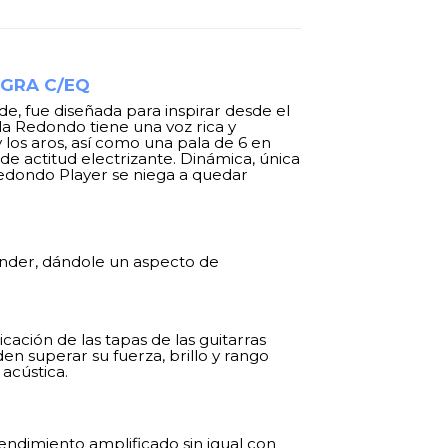
GRA C/EQ
de, fue diseñada para inspirar desde el
a Redondo tiene una voz rica y
y los aros, así como una pala de 6 en
de actitud electrizante. Dinámica, única
 Redondo Player se niega a quedar
ender, dándole un aspecto de
ación de las tapas de las guitarras
n superar su fuerza, brillo y rango
acústica.
endimiento amplificado sin igual con