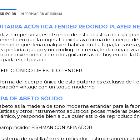
CRIPCIÓN
INFORMACIÓN ADICIONAL
ITARRA ACÚSTICA FENDER REDONDO PLAYER NE
daz e impetuoso, es el sonido de esta acústica de caja gran
mento en que la coges. La exclusiva forma del cuerpo de l
inante que llena cualquier habitación. La tapa, la trasera 
nea pintada a juego y un binding en crema, le dan una pizca 
poco convencional, como los guitarristas de hoy en día, la
rapada en el pasado.
ERPO ÚNICO DE ESTILO FENDER
 forma del cuerpo única de esta guitarra es exclusiva de F
spiración vintage con un toque moderno.
PA DE ABETO SÓLIDO
 abeto es la madera de tono moderna estándar para la fabric
ústicas y otros instrumentos acústicos: pocas maderas puede
námico, y responde bien a cualquier estilo de reproducción 
eamplificador FISHMAN CON AFINADOR
 sistema de pastilla / preamplificador Fishman agrega un r