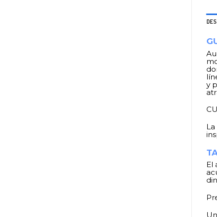
DES
GU
Au
mo
dom
lí
y 
at
CU
La
in
TA
El
ac
di
Pr
Un