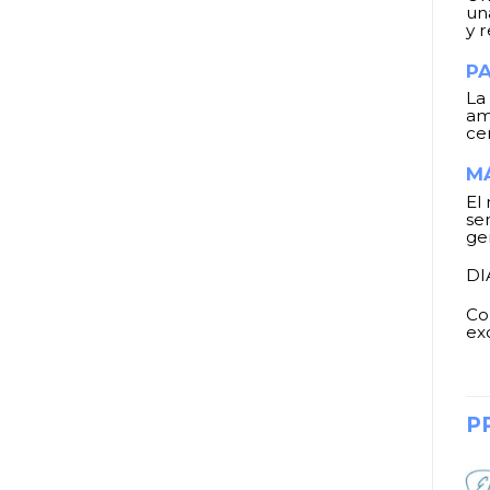
un
y 
PA
La
am
ce
MÁ
El
se
gen
DI
Co
ex
P