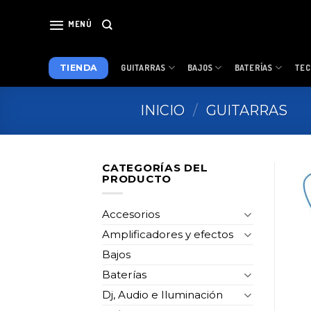
Skip
to
MENÚ
content
TIENDA
GUITARRAS
BAJOS
BATERÍAS
TEC
INICIO
/
GUITARRAS
CATEGORÍAS DEL
PRODUCTO
Accesorios
Amplificadores y efectos
Bajos
Baterías
Dj, Audio e Iluminación