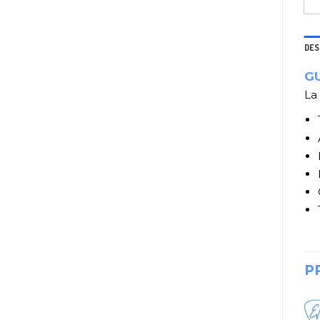
DES
GU
La
P