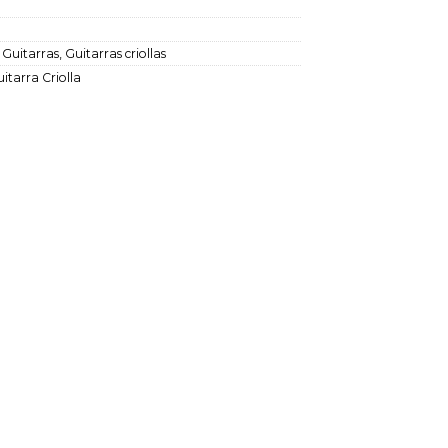
:
Guitarras
,
Guitarras criollas
itarra Criolla