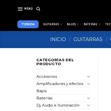
Skip
to
MENÚ
content
TIENDA
GUITARRAS
BAJOS
BATERÍAS
TEC
INICIO
/
GUITARRAS
/
CATEGORÍAS DEL
PRODUCTO
Accesorios
Amplificadores y efectos
Bajos
Baterías
Dj, Audio e Iluminación