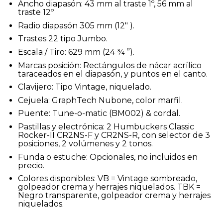
Ancho diapasón: 43 mm al traste 1º, 56 mm al
traste 12º
Radio diapasón 305 mm (12″ ).
Trastes 22 tipo Jumbo.
Escala / Tiro: 629 mm (24 ¾ ”).
Marcas posición: Rectángulos de nácar acrílico
taraceados en el diapasón, y puntos en el canto.
Clavijero: Tipo Vintage, niquelado.
Cejuela: GraphTech Nubone, color marfil.
Puente: Tune-o-matic (BM002) & cordal.
Pastillas y electrónica: 2 Humbuckers Classic
Rocker-II CR2NS-F y CR2NS-R, con selector de 3
posiciones, 2 volúmenes y 2 tonos.
Funda o estuche: Opcionales, no incluidos en
precio.
Colores disponibles: VB = Vintage sombreado,
golpeador crema y herrajes niquelados. TBK =
Negro transparente, golpeador crema y herrajes
niquelados.