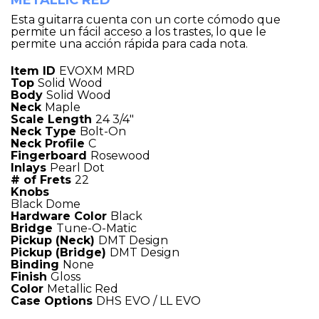
METALLIC RED
Esta guitarra cuenta con un corte cómodo que
permite un fácil acceso a los trastes, lo que le
permite una acción rápida para cada nota.
Item ID
EVOXM MRD
Top
Solid Wood
Body
Solid Wood
Neck
Maple
Scale Length
24 3/4″
Neck Type
Bolt-On
Neck Profile
C
Fingerboard
Rosewood
Inlays
Pearl Dot
# of Frets
22
Knobs
Black Dome
Hardware Color
Black
Bridge
Tune-O-Matic
Pickup (Neck)
DMT Design
Pickup (Bridge)
DMT Design
Binding
None
Finish
Gloss
Color
Metallic Red
Case Options
DHS EVO / LL EVO