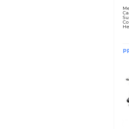
Me
Ca
Su
Co
He
P