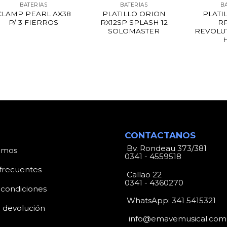
BATERÍAS
BATERÍAS
B
CLAMP PEARL AX38
PLATILLO ORION
PLATI
P/ 3 FIERROS
RX12SP SPLASH 12
R
SOLOMASTER
REVOLU
CONTACTANOS
Bv. Rondeau 373/381
omos
0341 - 4559518
frecuentes
Callao 22
0341 - 4360270
 condiciones
WhatsApp:
341 5415321
e devolución
info@emavemusical.com