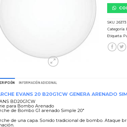
CO
SKU:
26373
Categoría:
Etiqueta:
P
CRIPCIÓN
INFORMACIÓN ADICIONAL
ARCHE EVANS 20 B20G1CW GENERA ARENADO SI
ANS BD20G1CW
rie para Bombo Arenado
rche de Bombo G1 arenado Simple 20″
rche de una capa. Sonido tradicional de bombo. Ataque bril
nación.