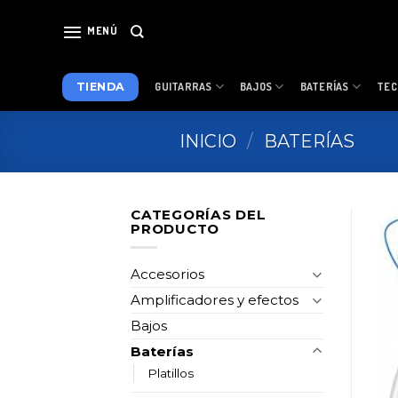
Skip
to
MENÚ
content
TIENDA
GUITARRAS
BAJOS
BATERÍAS
TEC
INICIO
/
BATERÍAS
CATEGORÍAS DEL
PRODUCTO
Accesorios
Amplificadores y efectos
Bajos
Baterías
Platillos