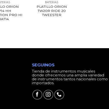
ATERÍAS
BATERÍAS
LLO ORION
PLATILLO ORION
P14 HH
TW20R RIDE 20
TION PRO HI
TWEESTER
HAT14
SEGUINOS
Tienda de instrumentos musicales
donde ofrecemos una amplia variedad
de instrumentos tantos nacionales como
importados.