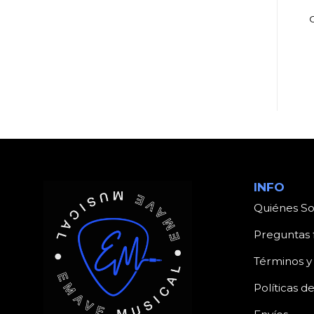
BATERÍAS
BATERÍAS
BATERÍA MAPEX
PEDAL DE BOMBO
MERIDIAN BIRCH
PEARL P902 DOBLE
MR5255HA 5
POWER SHIFTER
CUERPOS
INFO
Quiénes S
Preguntas 
Términos y
Políticas d