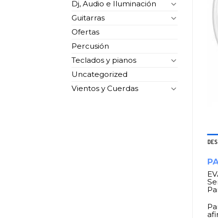
Dj, Audio e Iluminación
Guitarras
Ofertas
Percusión
Teclados y pianos
Uncategorized
Vientos y Cuerdas
DES
P
EV
Se
Pa
Pa
afi