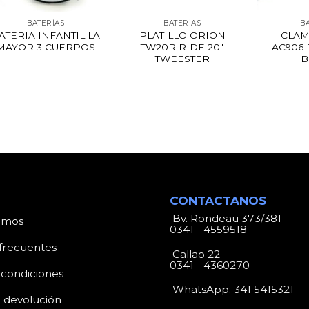
BATERÍAS
BATERÍAS
B
ATERIA INFANTIL LA
PLATILLO ORION
CLAM
MAYOR 3 CUERPOS
TW20R RIDE 20″
AC906
TWEESTER
B
CONTACTANOS
Bv. Rondeau 373/381
omos
0341 - 4559518
frecuentes
Callao 22
0341 - 4360270
 condiciones
WhatsApp:
341 5415321
e devolución