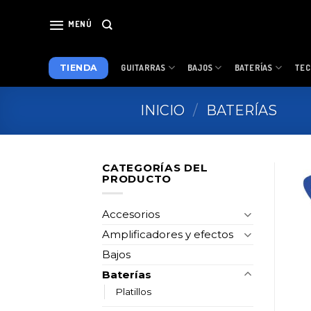
Skip
to
MENÚ
content
TIENDA
GUITARRAS
BAJOS
BATERÍAS
TEC
INICIO
/
BATERÍAS
CATEGORÍAS DEL
PRODUCTO
Accesorios
Amplificadores y efectos
Bajos
Baterías
Platillos