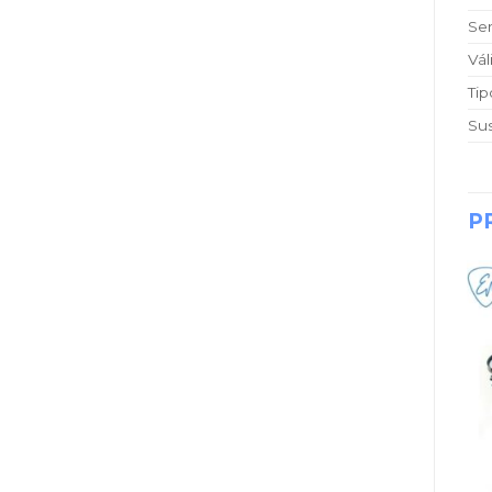
Ser
Vál
Tip
Sus
P