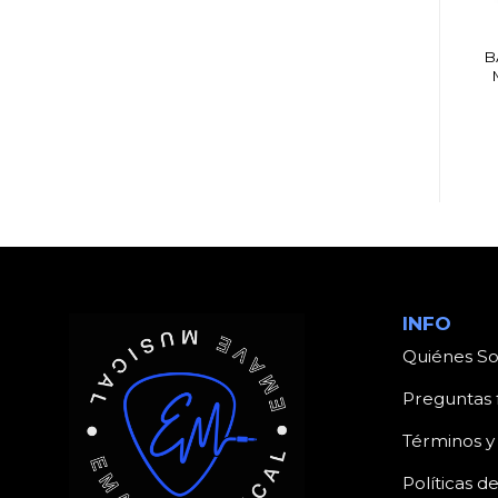
BATERÍAS
BATERÍAS
CLAMP MAPEX
PLATILLO ORION
B
AC905 ROTACION
PRP14HH HI-HAT 14″
SIMPLE A 90º
P PA SOLOPRO
INFO
Quiénes S
Preguntas 
Términos y
Políticas d