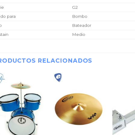
ie
G2
ido para
Bombo
o
Bateador
tain
Medio
RODUCTOS RELACIONADOS