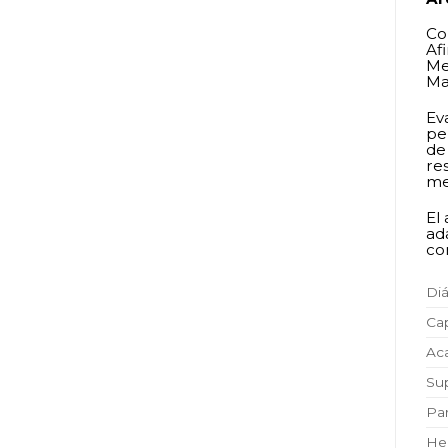
Co
Af
Me
Ma
Ev
pe
de
re
me
El
ad
co
Di
Ca
Ac
Sup
Pa
He