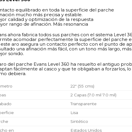
ntacto equilibrado en toda la superficie del parche
inación mucho más precisa y estable.
jor calidad y optimización de la respuesta
yor rango de afinación. Más resonancia
ans ahora fabrica todos sus parches con el sistema Level 36
rmite acomodar perfectamente la superficie del parche en 
 este aro asegura un contacto perfecto con el punto de ap
sultado una afinación más fácil, con un tono más largo, m
jor sonido.
 aro del parche Evans Level 360 ha resuelto el antiguo pro
aptan fácilmente al casco y que te obligaban a forzarlos, l
mo debiera.
ámetro
22″ (55 cms)
pas
2 Capas (7.0 mil 7.0 mil)
abado
Transparente
erficie
Lisa
rche
Sintético
cho en
Estados Unidos