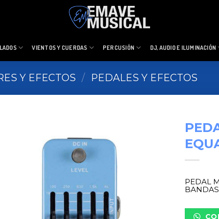
LADOS
VIENTOS Y CUERDAS
PERCUSIÓN
DJ, AUDIO E ILUMINACIÓN
RES Y EFECTOS
/
PEDALES Y EFECTOS
PEDA
EQU
PEDAL M
BANDA
CO