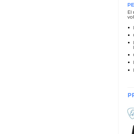
P
El
vo
P