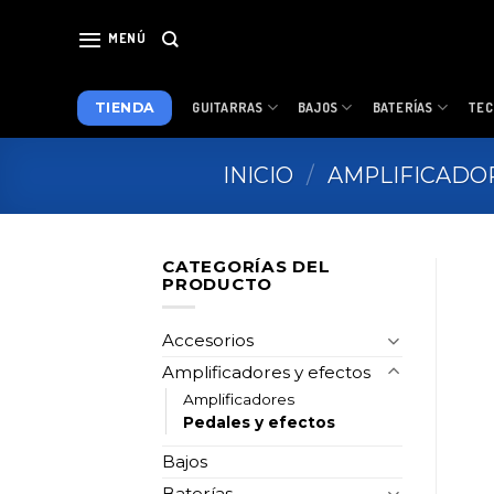
Skip
to
MENÚ
content
TIENDA
GUITARRAS
BAJOS
BATERÍAS
TEC
INICIO
/
AMPLIFICADO
CATEGORÍAS DEL
PRODUCTO
Accesorios
Amplificadores y efectos
Amplificadores
Pedales y efectos
Bajos
Baterías