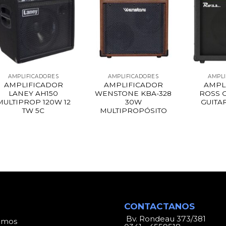
AMPLIFICADORES
AMPLIFICADORES
AMPLI
AMPLIFICADOR
AMPLIFICADOR
AMPL
LANEY AH150
WENSTONE KBA-328
ROSS 
MULTIPROP 120W 12
30W
GUITA
TW 5C
MULTIPROPÓSITO
CONTACTANOS
Bv. Rondeau 373/381
omos