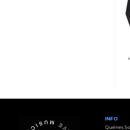
AMPLIFICADORES
AMPLIFICADORES
AMPLIFICADOR
AMPLIFICADOR
MOOER LITTLE
KUSTOM KG-112FX 20
MONSTER AC 5W
W GUIT C/EFC
2CH
INFO
Quiénes S