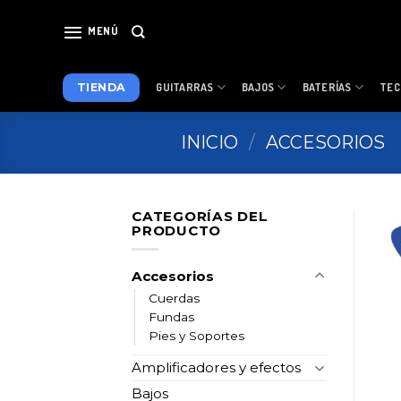
Skip
to
MENÚ
content
TIENDA
GUITARRAS
BAJOS
BATERÍAS
TEC
INICIO
/
ACCESORIOS
CATEGORÍAS DEL
PRODUCTO
Accesorios
Cuerdas
Fundas
Pies y Soportes
Amplificadores y efectos
Bajos