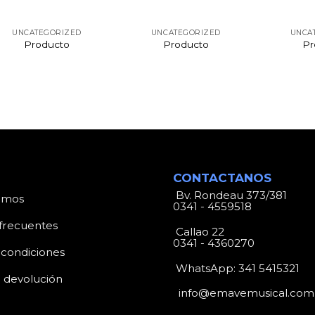
UNCATEGORIZED
UNCATEGORIZED
UNCA
Producto
Producto
Pr
CONTACTANOS
Bv. Rondeau 373/381
omos
0341 - 4559518
frecuentes
Callao 22
0341 - 4360270
 condiciones
WhatsApp:
341 5415321
e devolución
info@emavemusical.com