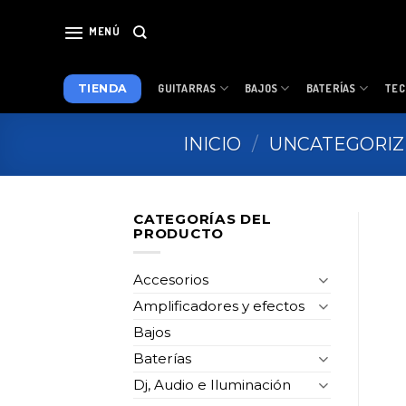
Skip
to
MENÚ
content
TIENDA
GUITARRAS
BAJOS
BATERÍAS
TEC
INICIO
/
UNCATEGORI
CATEGORÍAS DEL
PRODUCTO
Accesorios
Amplificadores y efectos
Bajos
Baterías
Dj, Audio e Iluminación