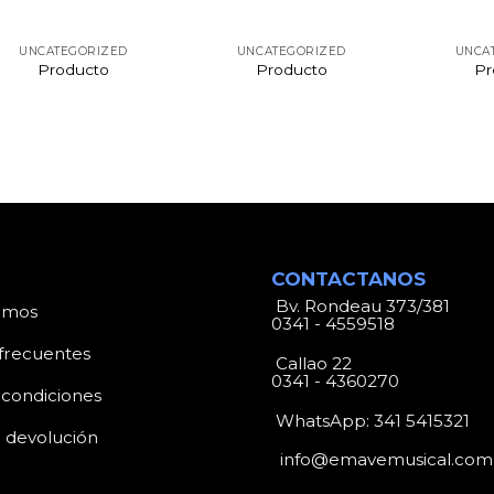
UNCATEGORIZED
UNCATEGORIZED
UNCA
Producto
Producto
Pr
CONTACTANOS
Bv. Rondeau 373/381
omos
0341 - 4559518
frecuentes
Callao 22
0341 - 4360270
 condiciones
WhatsApp:
341 5415321
e devolución
info@emavemusical.com