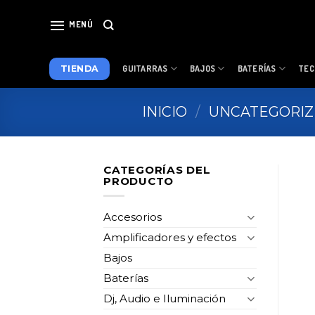
Skip
to
MENÚ
content
TIENDA
GUITARRAS
BAJOS
BATERÍAS
TEC
INICIO
/
UNCATEGORI
CATEGORÍAS DEL
PRODUCTO
Accesorios
Amplificadores y efectos
Bajos
Baterías
Dj, Audio e Iluminación