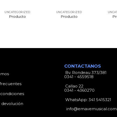
UNCATEGORIZED
UNCATEGORIZED
UNCA
Producto
Producto
Pr
CONTACTANOS
Bv. Rondeau 373/381
omos
0341 - 4559518
frecuentes
Callao 22
0341 - 4360270
 condiciones
WhatsApp:
341 5415321
e devolución
info@emavemusical.com