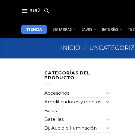
Skip
to
MENÚ
content
TIENDA
GUITARRAS
BAJOS
BATERÍAS
TEC
INICIO
/
UNCATEGORI
CATEGORÍAS DEL
PRODUCTO
Accesorios
Amplificadores y efectos
Bajos
Baterías
Dj, Audio e Iluminación