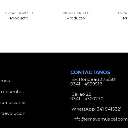
UNCATEGORIZED
UNCATEGORIZED
UNCA
Producto
Producto
Pr
CONTACTANOS
Bv. Rondeau 373/381
omos
0341 - 4559518
frecuentes
Callao 22
0341 - 4360270
 condiciones
WhatsApp:
341 5415321
e devolución
info@emavemusical.com