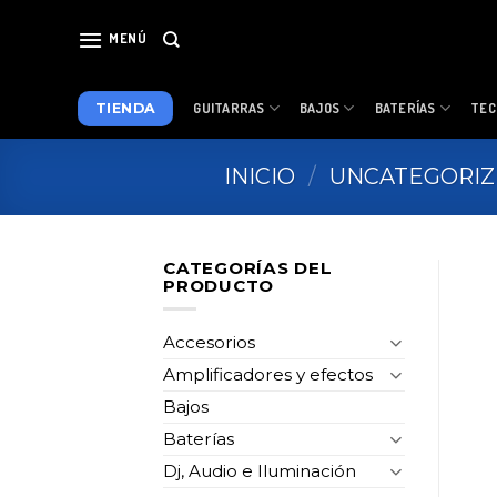
Skip
to
MENÚ
content
TIENDA
GUITARRAS
BAJOS
BATERÍAS
TEC
INICIO
/
UNCATEGORI
CATEGORÍAS DEL
PRODUCTO
Accesorios
Amplificadores y efectos
Bajos
Baterías
Dj, Audio e Iluminación