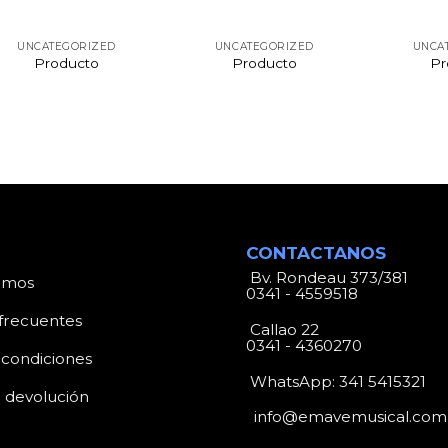
UNCATEGORIZED
UNCATEGORIZED
UNCA
Producto
Producto
Pr
CONTACTANOS
Bv. Rondeau 373/381
omos
0341 - 4559518
frecuentes
Callao 22
0341 - 4360270
 condiciones
WhatsApp:
341 5415321
e devolución
info@emavemusical.com