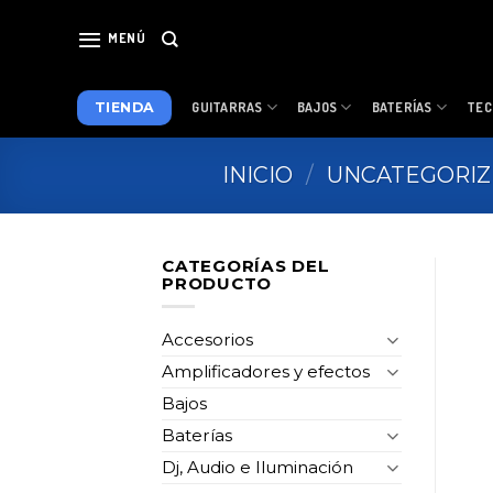
Skip
to
MENÚ
content
TIENDA
GUITARRAS
BAJOS
BATERÍAS
TEC
INICIO
/
UNCATEGORI
CATEGORÍAS DEL
PRODUCTO
Accesorios
Amplificadores y efectos
Bajos
Baterías
Dj, Audio e Iluminación