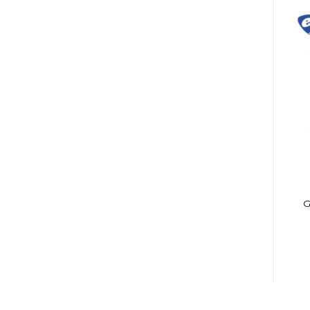
BATERÍAS
BATERÍAS
CLAMP MAPEX
RESORTE GIBRALTAR
AC906 P/BOMBO 2
P/PEDAL X 2 SC15C
G
BOCAS