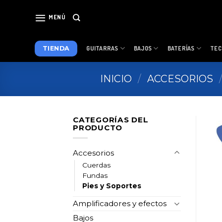
Skip
to
MENÚ
content
TIENDA
GUITARRAS
BAJOS
BATERÍAS
TEC
INICIO
/
ACCESORIOS
CATEGORÍAS DEL
PRODUCTO
Accesorios
Cuerdas
Fundas
Pies y Soportes
Amplificadores y efectos
Bajos