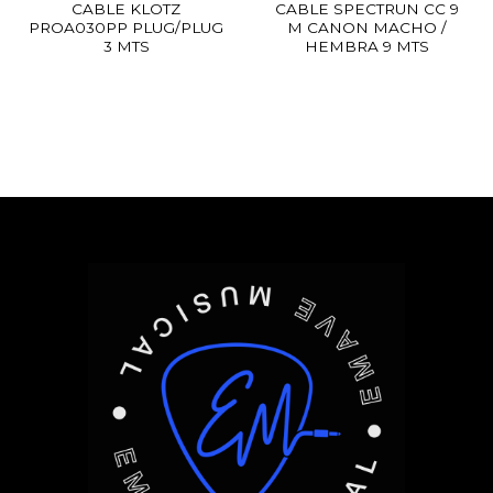
CABLE KLOTZ
CABLE SPECTRUN CC 9
PROA030PP PLUG/PLUG
M CANON MACHO /
3 MTS
HEMBRA 9 MTS